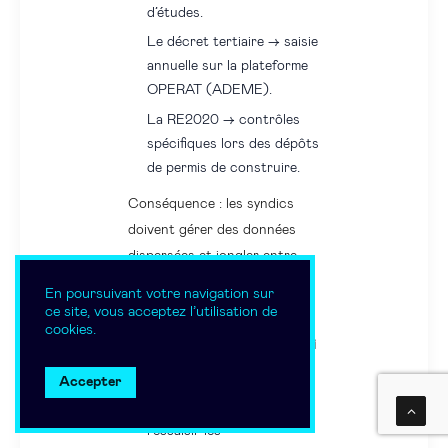
d’études.
Le décret tertiaire → saisie
annuelle sur la plateforme
OPERAT (ADEME).
La RE2020 → contrôles
spécifiques lors des dépôts
de permis de construire.
Conséquence : les syndics
doivent gérer des données
dispersées et jongler entre
plusieurs formats (PDF, CSV,
En poursuivant votre navigation sur
plateformes en ligne).
ce site, vous acceptez l’utilisation de
cookies.
Une charge administrative qui
s’ajoute à la technique
Accepter
Collecter, vérifier et
ressaisir les