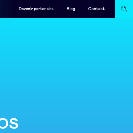
os partenaires
Demande de démo
Devenir partenaire
Blog
Contact
VOS