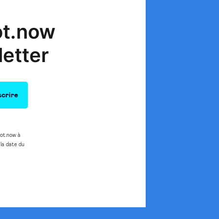
iot.now
letter
iot.now à
la date du