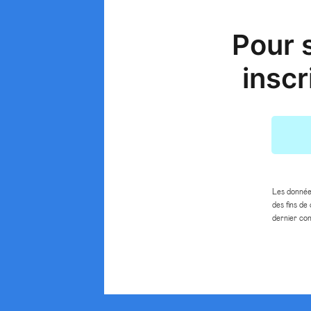
Pour s
inscr
Les données
des fins d
dernier co