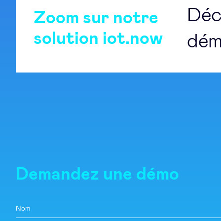
Déc
Zoom sur notre
solution iot.now
dém
Demandez une démo
Nom