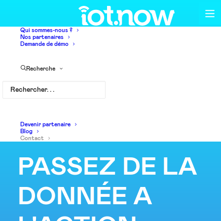
Qui sommes-nous ?
Nos partenaires
Demande de démo
Recherche
Découvrez LA PUISSANCE d’une
console de monitoring IoT agnostique
Devenir partenaire
Blog
Contact
PASSEZ DE LA
DONNÉE A