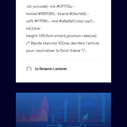
.iot-uncode{--ink:#0f172a;--
muted:#667085;--brand:#2ec4b6;--
soft:#f7f9fc;--line:#e6e9ef;color:var(--
ink);line-
height:1.65;font:inherit;position:relative}
/* Bande blanche 100vw derrière l’article
pour neutraliser le fond thème */…
by Benjamin Lambinet