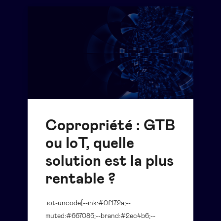
Copropriété : GTB
ou IoT, quelle
solution est la plus
rentable ?
.iot-uncode{--ink:#0f172a;--
muted:#667085;--brand:#2ec4b6;--