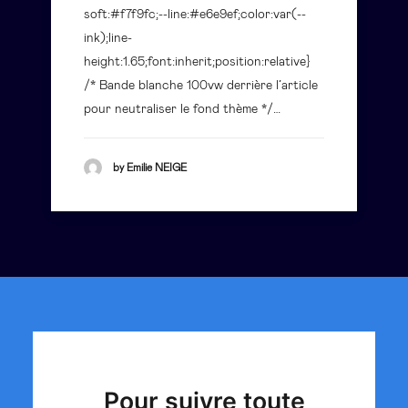
soft:#f7f9fc;--line:#e6e9ef;color:var(--
ink);line-
height:1.65;font:inherit;position:relative}
/* Bande blanche 100vw derrière l’article
pour neutraliser le fond thème */…
by Emilie NEIGE
Pour suivre toute