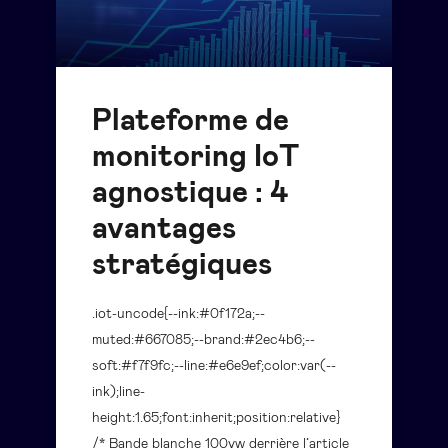
Plateforme de
monitoring IoT
agnostique : 4
avantages
stratégiques
.iot-uncode{--ink:#0f172a;--
muted:#667085;--brand:#2ec4b6;--
soft:#f7f9fc;--line:#e6e9ef;color:var(--
ink);line-
height:1.65;font:inherit;position:relative}
/* Bande blanche 100vw derrière l’article