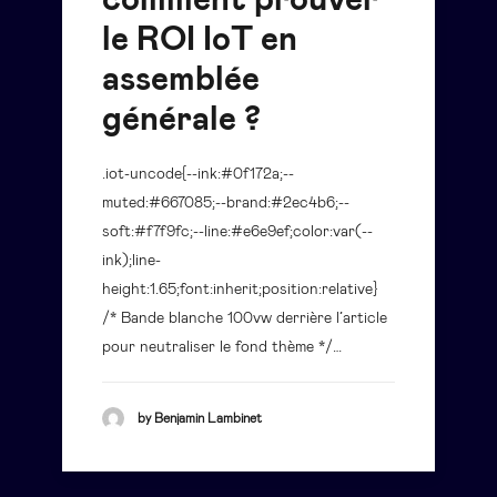
comment prouver
le ROI IoT en
assemblée
générale ?
.iot-uncode{--ink:#0f172a;--
muted:#667085;--brand:#2ec4b6;--
soft:#f7f9fc;--line:#e6e9ef;color:var(--
ink);line-
height:1.65;font:inherit;position:relative}
/* Bande blanche 100vw derrière l’article
pour neutraliser le fond thème */…
by Benjamin Lambinet