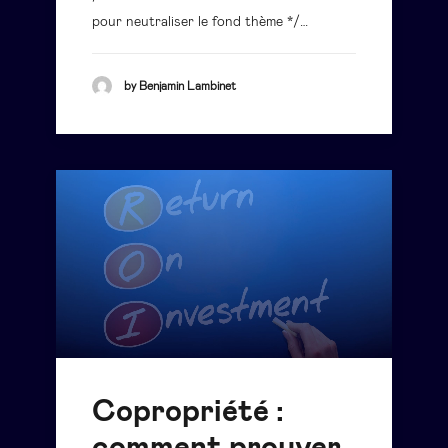
pour neutraliser le fond thème */…
by Benjamin Lambinet
Copropriété :