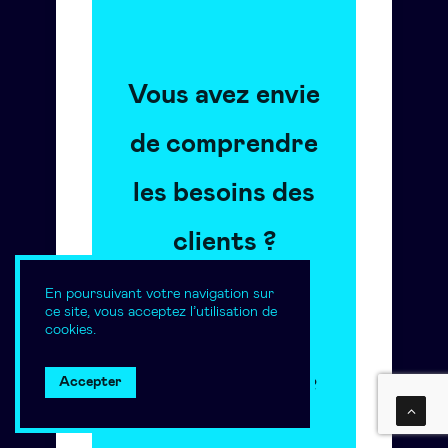
Vous avez envie
de comprendre
les besoins des
clients ?
Vous aimez
En poursuivant votre navigation sur
ce site, vous acceptez l’utilisation de
cookies.
innover ET
Accepter
industrialiser ?