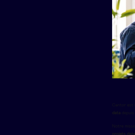
Cantor est 
data
depuis 
Notre missi
projets data