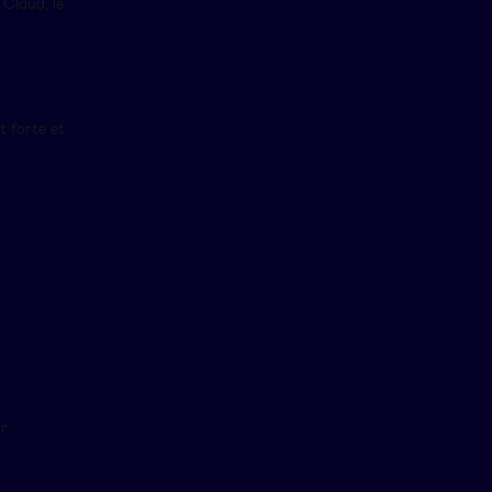
 Cloud, le
t forte et
ur