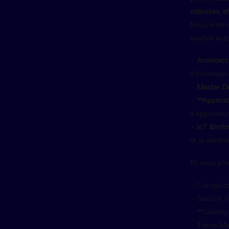
robustes, ef
Nous interve
ajoutée auto
–
Architect
d’Informati
–
Master D
–
**Applicat
d’applicatio
–
IoT &Infor
et le matérie
Et nous pro
– Conseil et
– Gestion d
– **Dévelop
– Tierce Ma