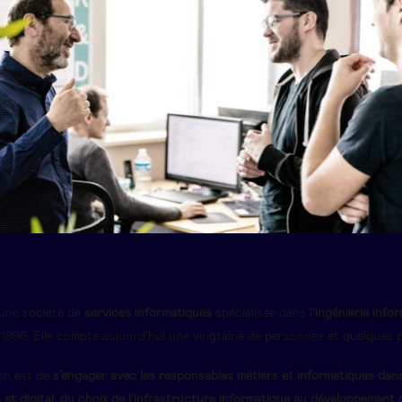
une société de
services informatiques
spécialisée dans l
‘ingénierie info
1996. Elle compte aujourd’hui une vingtaine de personnes et quelques p
on est de
s’engager avec les responsables métiers et informatiques dans
 et digital, du choix de l’infrastructure informatique au développement 