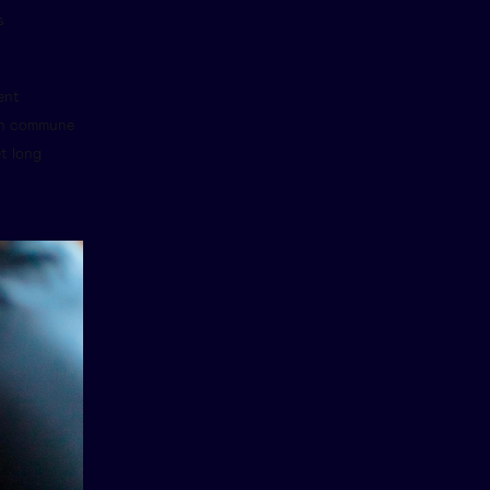
s
ent
on commune
et long