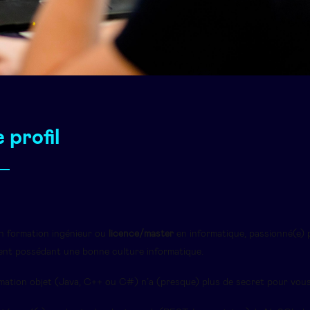
 profil
n formation ingénieur ou
licence/master
en informatique, passionné(e) p
nt possédant une bonne culture informatique.
ation objet (Java, C++ ou C#) n’a (presque) plus de secret pour vous