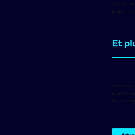
Vous partici
jusqu’à l’im
Et plu
Type de pos
Quand ? A p
Pour combie
Rejoig