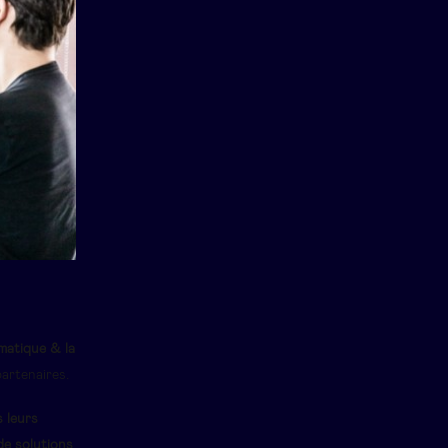
rmatique & la
artenaires.
 leurs
de solutions