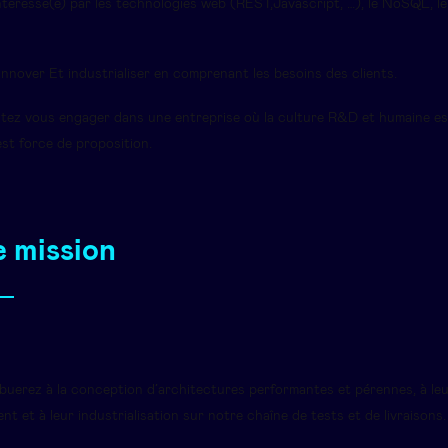
téressé(e) par les technologies web (REST,Javascript, …), le NoSQL, le
nnover Et industrialiser en comprenant les besoins des clients.
tez vous engager dans une entreprise où la culture R&D et humaine es
st force de proposition.
 mission
buerez à la conception d’architectures performantes et pérennes, à le
t et à leur industrialisation sur notre chaîne de tests et de livraisons.