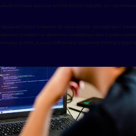
pécificité d’avoir aussi une activité d’édition logicielle, sur nos domaine
n équipe est l’autre fondement de notre identité : nos ingénieurs travaill
ollaborent et mettent en œuvre nos compétences avec la préoccupati
ence pour le client, le souci d’efficacité et d’économie d’efforts à moyen 