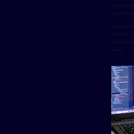
– avec une s
d’expertises
Le travail e
ensemble, c
de la pertin
terme.