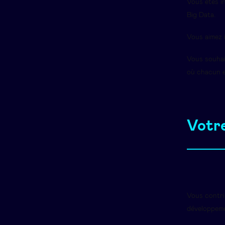
Vous êtes in
Big Data.
Vous aimez i
Vous souhai
où chacun e
Votre
Vous contri
développemen